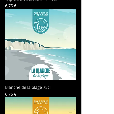
Price
6,75 €
Blanche de la plage 75cl
Price
6,75 €